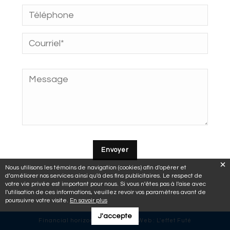
Nous utilisons les témoins de navigation (cookies) afin d'opérer et
d’améliorer nos services ainsi qu'à des fins publicitaires. Le respect de
votre vie privée est important pour nous. Si vous n'êtes pas à l'aise avec
l'utilisation de ces informations, veuillez revoir vos paramètres avant de
poursuivre votre visite.
En savoir plus
J'accepte
Financial horizons © 2018 | Site Web :
L'effet Futé