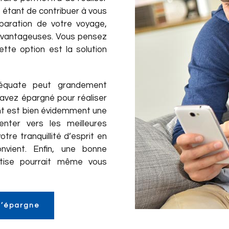
le étant de contribuer à vous
éparation de votre voyage,
 avantageuses. Vous pensez
tte option est la solution
équate peut grandement
s avez épargné pour réaliser
nt est bien évidemment une
nter vers les meilleures
tre tranquillité d’esprit en
nvient. Enfin, une bonne
rtise pourrait même vous
d’épargne