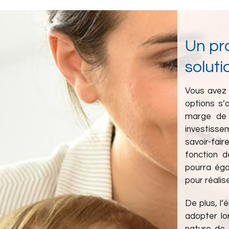
Un pr
solut
Vous avez 
options s’o
marge de 
investisse
savoir-fai
fonction de
pourra éga
pour réalis
De plus, l’
adopter lo