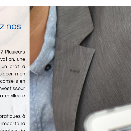
z nos
? Plusieurs
ovation, une
 un prêt à
 placer mon
conseils en
investisseur
a meilleure
 pratiques à
 importe la